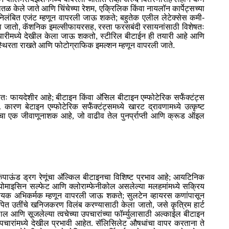
तळ केले जाते आणि चिंचेच्या रेशम, एक्रिलिक किंवा नायलॉन कार्पेट्सच्या
लंबित एजंट म्हणून वापरली जाऊ शकते; बहुतेक एलील लेटेक्सेस कमी-
ला जातो, कॅशनिक इमल्सीफायरसह, रस्ता फरसबंदी रसायनांसाठी विशेषतः
 तयारीमध्ये देखील केला जाऊ शकतो, स्टीरिल बीटाईन ही तयारी आहे आणि
स्थिरता राखते आणि फोटोग्राफिक इमल्शन म्हणून वापरली जाते.
शेषतः फायदेशीर आहे; बीटाइन किंवा अ‍ॅसिल बीटाइन एम्फोटेरिक सर्फॅक्टंट्स
 कारण बेटाइन एम्फोटेरिक सर्फॅक्टंट्समध्ये खारट द्रावणामध्ये उत्कृष्ट
ियांचा एक जीवाणूनाशक आहे, जो वाढीव तेल पुनर्प्राप्ती आणि क्रूड ऑइल
पाऊंड ड्रग रेणूंचा अ‍ॅल्किल बीटाइनचा विशिष्ट प्रभाव आहे; आयटिनिक
 नियोमाइसिन सल्फेट आणि क्लोराम्फेनीकोल असलेल्या मलहमांमध्ये सक्रिय
िषयक अभिकर्मक म्हणून वापरली जाऊ शकते; सुलटेन व्हायरस कणांपासून
यारोपित उतींचे खनिजकरण विलंब करण्यासाठी केला जातो, जसे कृत्रिम हार्ट
ाल आणि सूजलेल्या त्वचेच्या उपचारांच्या फॉर्म्युलासाठी अल्काईल बीटाइन
 उपचारांमध्ये देखील प्रभावी आहेत. सॅलिसिलेट औषधांचा वापर करताना ते