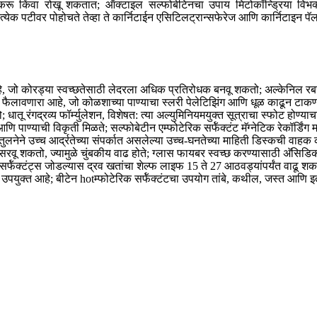
मी करू किंवा रोखू शकतात; ऑक्टाइल सल्फोबेटिनचा उपाय मिटोकॉन्ड्रिया विभक्
येक पटीवर पोहोचते तेव्हा ते कार्निटाईन एसिटिलट्रान्सफेरेज आणि कार्निटाइन पॅ
, जो कोरड्या स्वच्छतेसाठी लेदरला अधिक प्रतिरोधक बनवू शकतो; अल्केनिल रबरमध्य
ावणारा आहे, जो कोळशाच्या पाण्याचा स्लरी पेलेटिझिंग आणि धूळ काढून टाकण्याची 
 धातू रंगद्रव्य फॉर्म्युलेशन, विशेषत: त्या अल्युमिनियमयुक्त सूत्राचा स्फोट होण
 पाण्याची विकृती मिळते; सल्फोबेटीन एम्फोटेरिक सर्फॅक्टंट मॅग्नेटिक रेकॉर्डिंग
ि तुलनेने उच्च आर्द्रतेच्या संपर्कात असलेल्या उच्च-घनतेच्या माहिती डिस्कची वा
रवू शकतो, ज्यामुळे चुंबकीय वाढ होते; ग्लास फायबर स्वच्छ करण्यासाठी अ‍ॅसिड
रिक सर्फॅक्टंट्स जोडल्यास द्रव खतांचा शेल्फ लाइफ 15 ते 27 आठवड्यांपर्यंत वाढू शक
युक्त आहे; बीटेन hotम्फोटेरिक सर्फॅक्टंटचा उपयोग तांबे, कथील, जस्त आणि 