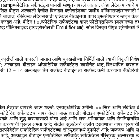
pम्फोटेरिक सर्फॅक्टंट्स पायसी म्हणून वापरले जातात. जेव्हा लेटेक पाण्याने पा
सिल बीट्स अल्काली देखील विनाइल क्लोराईडच्या जलीय पॉलिमरायझेशनसाठी नि
ले जातात; कॅल्किक लेटेक्ससाठी एल्किल बीटाइनचा वापर इमल्सीफायर म्हणून के
 मजबूत आहे; बीटेन hotम्फोटेरिक सर्फॅक्टंटचा वापर फोटोग्राफिक इमल्शनच्या
्ह पॉलिमराइज्ड हायड्रोसोलची Emulifier आहे. सोल विस्तृत पीएच श्रेणीमध्ये 
ल पुनर्प्राप्तीसाठी वापरली जातात आणि चुनखडीच्या निर्मितीसाठी त्यांची विकृती वि
े; अल्काइल बीटाइन अ‍ॅम्फोटेरिक सर्फॅक्टंट्स कार्बोनेट धातू विस्थापित करतात.
हीत; सी 12 ~ 14 अल्काइल चेन सल्फेट बीटाइन हा सल्फेट-कमी करणार्‍या बॅक्टेर
ित क्षेत्रात वापरले जाऊ शकते. एन्टाइओमेरिक अमीनो acidसिड आणि संबंधित कं
न एम्फोटेरिक सर्फॅक्टंटचा वापर केला जाऊ शकतो; बीटाइन एम्फोटेरिक सर्फॅक्टंट
डे वेगळे आणि शुद्ध करण्यासाठी योग्य आहे आणि लस अभिकर्मक आणि रोगनिदानव
्रतिबंध करण्याची प्रबल क्षमता आहे; सेटील सुलटेनचे जलीय द्रावणाचा वापर प्रत्
े सल्फोबेटीन एम्फोटेरिक सर्फॅक्टंटच्या सोल्यूशनमध्ये बुडलेले आहे; जळजळ आणि ल
आहे; अल्काइल बीटाइन एम्फोटेरिक सर्फॅक्टंट सर्फेक्टंट्स गॅस्ट्रिक अल्सरच्या