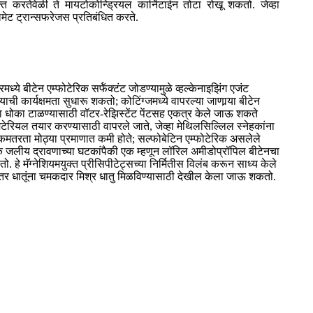
त करतेवेळी ते मायटोकोन्ड्रियल कार्निटाईन तोटा रोखू शकतो. जेव्हा
लमेट ट्रान्सफरेजस प्रतिबंधित करते.
े बीटेन एम्फोटेरिक सर्फॅक्टंट जोडण्यामुळे व्हल्केनाइझिंग एजंट
कार्यक्षमता सुधारू शकतो; कोटिंग्जमध्ये वापरल्या जाणार्‍या बीटेन
्याचा धोका टाळण्यासाठी वॉटर-रेझिस्टेंट पेंटसह एकत्र केले जाऊ शकते
 मटेरियल तयार करण्यासाठी वापरले जाते, जेव्हा मेथिलसिल्लिल स्नेहकांना
हक कमतरता मोठ्या प्रमाणात कमी होते; सल्फोबेटिन एम्फोटेरिक असलेले
िक जलीय द्रावणाच्या घटकांपैकी एक म्हणून लॉरिल अमीडोप्रॉपिल बीटेनचा
तो. हे मॅग्नेशियमयुक्त प्रीसिपीटेट्सच्या निर्मितीस विलंब करून साध्य केले
इतर धातूंना चमकदार मिश्र धातु मिळविण्यासाठी देखील केला जाऊ शकतो.