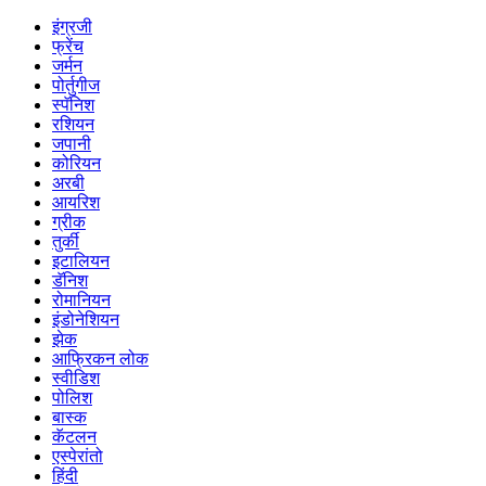
इंग्रजी
फ्रेंच
जर्मन
पोर्तुगीज
स्पॅनिश
रशियन
जपानी
कोरियन
अरबी
आयरिश
ग्रीक
तुर्की
इटालियन
डॅनिश
रोमानियन
इंडोनेशियन
झेक
आफ्रिकन लोक
स्वीडिश
पोलिश
बास्क
कॅटलन
एस्पेरांतो
हिंदी