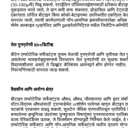
(50-100)
μ
मी) मिळू शकतो. स्टाईलिन पॉलिमरायझेशनसाठी kल्किल बीटाइन am
तुकड्यात भरले जाते, ते डाग कमी करू शकतात; डोडासिल आणि टेट्राडे
एकाग्रता लॉरील बीटाइन किंवा कोको-बेटाइनच्या उपस्थितीत एकत्रित के
वापरला जातो, त्याची कार्यप्रणाली नॉन-आयनिक इमल्सीफायरपेक्षा अधिक
मोमेर अल्काइल ryक्रेलिट आणि geक्रेलोनिट्रिल मधील जिलेटिन-कॉम्पीटिव
तेल पुनर्प्राप्ती itiveडिटीव्ह
बीटेन एम्फोटेरिक सर्फॅक्टंट्स दुय्यम तेलाची पुनर्प्राप्ती आणि तृतीयक ते
असलेल्या मायक्रोइमुल्शन्सचे विस्थापन तेल पुनर्प्राप्ती दर सुधारू शकत
विद्रव्यशीलता असते, ते डिव्ह्लांट कॅल्शियम आयनद्वारे क्षीण होणार ना
रिफायनिंगसाठी वापरला जाऊ शकतो.
वैद्यकीय आणि आरोग्य क्षेत्र
बीटाइन एम्फोटेरिक सर्फॅक्टंट्स औषध, औषध, जीवशास्त्र आणि इतर संबंध
वॉटर-विद्रव्य औषधांसाठी ट्रान्सडेर्मल orशॉर्शन प्रवेगक म्हणून बीटाइ
घटकांचे प्रकाशन वाढवू शकतो; सुलटेन जैविक प्रणालींपासून प्रतिपिं
बनवलेल्या इम्यूनिज्ड उंदरांच्या फुफ्फुसात विषाणूंच्या पुनरुत्पादनास प
वाल्व पेरिकार्डियम ऊतक, जे फिक्सेशन होण्यापूर्वी निश्चित केले जाईल. ह
एम्फोटेरिक सर्फॅक्टंट आणि नॉन-आयनिक सर्फॅक्टंटचे जलीय द्रावण योग्य 