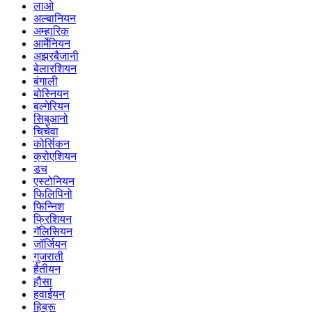
लाओ
अल्बानियन
अम्हारिक
आर्मेनियन
अझरबैजानी
बेलारशियन
बंगाली
बोस्नियन
बल्गेरियन
सिबुआनो
चिचेवा
कोर्सिकन
क्रोएशियन
डच
एस्टोनियन
फिलिपिनो
फिन्निश
फ्रिशियन
गॅलिसियन
जॉर्जियन
गुजराती
हैतीयन
हौसा
हवाईयन
हिब्रू