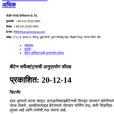
अधिक
शेडोंग केरुई केमिकल्स कं, लि.
दूरध्वनीः
+ 86-531-8318 0881
फॅक्स:
+ 86-531-8235 0881
ई-मेल:
निर्यात@keruichemical.com
जोडा:
1711 #, इमारत 6, लिंगयू, गुइहे जिंजी, लुनेग लिंग्झीयू शहर, शिझोंग जिल्हा, जिनान सिटी, चीन
मुख्यपृष्ठ
बातमी
बीटेन सर्फेक्टंट्सची अनुप्रयोग फील्ड
बीटेन सर्फेक्टंट्सची अनुप्रयोग फील्ड
प्रकाशित: 20-12-14
डिटर्जंट
द्रव धुण्याचे घटक म्हणून, हायड्रॉक्साइबेटिनची विस्तृत तापमान श्रेणी
जाऊ शकते. अल्कीलामाइड बेटेनमध्ये जोरदार फोमिंग वाढ, कमी चिडचिड आण
सुरक्षा आहे आणि त्वचेची मऊ भावना आहे.