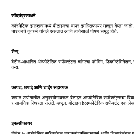
सौंदर्यप्रसाधने
कॉस्मेटिक इमल्शन्समध्ये बीटाइनचा वापर इमल्सिफायर म्हणून केला जातो. त्
नाशकाचे गुणधर्म चांगले असतात आणि त्वचेसाठी पोषण समृद्ध होते.
शैम्पू
बेटीन-आधारित अ‍ॅम्फोटेरिक सर्फॅक्टंट्स चांगल्या फोमिंग, डिकॉन्टेमिन
करा.
कापड, छपाई आणि डाईंग सहाय्यक
कपात उद्योगातील अनुप्रयोगावरून बेटाइन अ‍म्फोटेरिक सर्फॅक्टंट्सचा विका
रासायनिक स्थिरता राखते. म्हणून, बीटाइन hotम्फोटेरिक सर्फॅक्टंट एक लेव
इमल्सीफायर
बीटेन hotम्फोटेरिक सर्फॅक्टंट्स मायक्रोइमुल्सिफायर्स आणि डिस्प्रेसंट