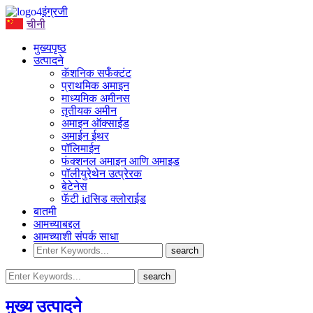
इंग्रजी
चीनी
मुख्यपृष्ठ
उत्पादने
कॅशनिक सर्फॅक्टंट
प्राथमिक अमाइन
माध्यमिक अमीनस
तृतीयक अमीन
अमाइन ऑक्साईड
अमाईन ईथर
पॉलिमाईन
फंक्शनल अमाइन आणि अमाइड
पॉलीयुरेथेन उत्प्रेरक
बेटेनेस
फॅटी idसिड क्लोराईड
बातमी
आमच्याबद्दल
आमच्याशी संपर्क साधा
मुख्य उत्पादने