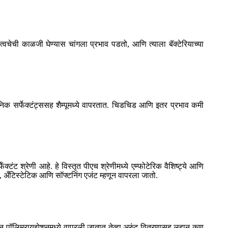
 त्वचेची काळजी घेण्यास चांगला प्रभाव पडतो, आणि त्याला बॅक्टेरियाच्या
यनिक सर्फेक्टंट्ससह शैम्पूमध्ये वापरतात. चिडचिड आणि इतर प्रभाव कमी
टंट श्रेणी आहे. हे विस्तृत पीएच श्रेणीमध्ये एम्फोटेरिक वैशिष्ट्ये आणि
ट, अँटिस्टेटिक आणि सॉफ्टनिंग एजंट म्हणून वापरला जातो.
इमल्शन पॉलिमरायझेशनमध्ये वापरली जातात तेव्हा अरुंद वितरणासह लहान कण