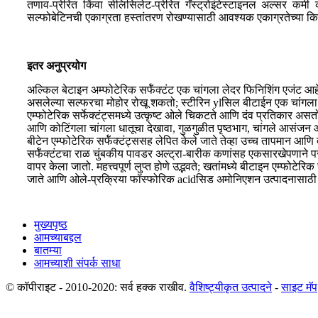
तणाव-प्रेरित किंवा सेलिसिलेट-प्रेरित गॅस्ट्रोइंटेस्टाइनल अल्सर क
सल्फोबेटिनची एकाग्रता हस्तांतरण रोखण्यासाठी आवश्यक एकाग्रतेच्या कित्
इतर अनुप्रयोग
अल्किल बेटाइन अ‍म्फोटेरिक सर्फॅक्टंट एक चांगला लेदर फिनिशिंग एजंट आहे
असलेल्या सल्फरचा मोहोर रोखू शकतो; स्टीरिन ylसिल बीटाईन एक चांगला फैल
एम्फोटेरिक सर्फेक्टंट्समध्ये उत्कृष्ट ओले चिकटते आणि दंव प्रतिकार असतो;
आणि कोटिंगला चांगला धातूचा देखावा, गुळगुळीत पृष्ठभाग, चांगले आसंजन आणि
बीटेन एम्फोटेरिक सर्फॅक्टंट्ससह लेपित केले जाते तेव्हा उच्च तापमान आण
सर्फॅक्टंटचा राळ चुंबकीय पावडर अल्ट्रा-बारीक कणांसह एकसारखेपणाने पस
वापर केला जातो. महत्त्वपूर्ण लुप्त होणे उद्भवते; खतांमध्ये बीटाइन एम्फोटे
जाते आणि ओले-प्रक्रिया फॉस्फोरिक acidसिड अमोनिएशन उत्पादनासाठी उप
मुख्यपृष्ठ
आमच्याबद्दल
बातम्या
आमच्याशी संपर्क साधा
© कॉपीराइट - 2010-2020: सर्व हक्क राखीव.
वैशिष्ट्यीकृत उत्पादने
-
साइट मॅप