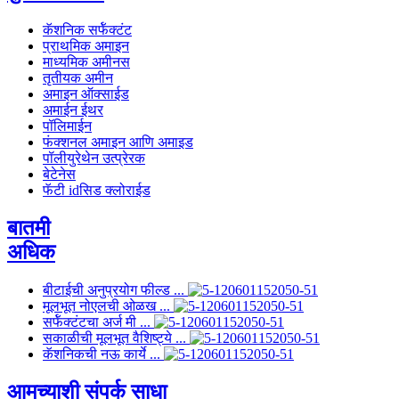
कॅशनिक सर्फॅक्टंट
प्राथमिक अमाइन
माध्यमिक अमीनस
तृतीयक अमीन
अमाइन ऑक्साईड
अमाईन ईथर
पॉलिमाईन
फंक्शनल अमाइन आणि अमाइड
पॉलीयुरेथेन उत्प्रेरक
बेटेनेस
फॅटी idसिड क्लोराईड
बातमी
अधिक
बीटाईची अनुप्रयोग फील्ड ...
मूलभूत नोएलची ओळख ...
सर्फॅक्टंटचा अर्ज मी ...
सकाळीची मूलभूत वैशिष्ट्ये ...
कॅशनिकची नऊ कार्ये ...
आमच्याशी संपर्क साधा