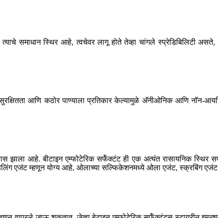
याचे समाधान स्थिर आहे, त्वचेवर लागू होते तेव्हा चांगले स्प्रेडिबिलिटी असते,
ेशन, सुरक्षितता आणि कठोर पाण्याला प्रतिकार केल्यामुळे अ‍ॅनीओनिक आणि नॉन-आ
स झाला आहे. बीटाइन एम्फोटेरिक सर्फॅक्टंट ही एक अत्यंत रासायनिक स्थिर सर्फॅक्
्हलिंग एजंट म्हणून योग्य आहे, ओलाच्या सल्फिकेशनमध्ये ओला एजंट, स्क्रबिंग एजं
्स म्हणून वापरले जाऊ शकतात. जेव्हा बेटाइन एम्फोटेरिक सर्फॅक्टंट्स स्टायरीन 