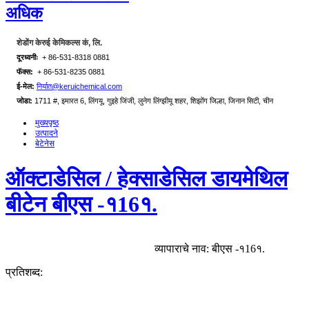
अधिक
शेडोंग केरुई केमिकल्स कं, लि.
दूरध्वनीः
+ 86-531-8318 0881
फॅक्स:
+ 86-531-8235 0881
ई-मेल:
निर्यात@keruichemical.com
जोडा:
1711 #, इमारत 6, लिंगयू, गुइहे जिंजी, लुनेग लिंग्झीयू शहर, शिझोंग जिल्हा, जिनान सिटी, चीन
मुख्यपृष्ठ
उत्पादने
बेटेनेस
ऑक्टाडेसिल / हेक्साडेसिल डायमेथिल
बीटेन बीएस -१16१.
व्यापाराचे नाव: बीएस -१16१.
प्रतिशब्द: