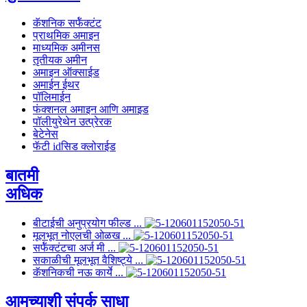
कॅशनिक सर्फॅक्टंट
प्राथमिक अमाइन
माध्यमिक अमीनस
तृतीयक अमीन
अमाइन ऑक्साईड
अमाईन ईथर
पॉलिमाईन
फंक्शनल अमाइन आणि अमाइड
पॉलीयुरेथेन उत्प्रेरक
बेटेनेस
फॅटी idसिड क्लोराईड
बातमी
अधिक
बीटाईची अनुप्रयोग फील्ड ...
मूलभूत नोएलची ओळख ...
सर्फॅक्टंटचा अर्ज मी ...
सकाळीची मूलभूत वैशिष्ट्ये ...
कॅशनिकची नऊ कार्ये ...
आमच्याशी संपर्क साधा