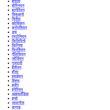
बंगाली
बोस्नियन
बल्गेरियन
सिबुआनो
चिचेवा
कोर्सिकन
क्रोएशियन
डच
एस्टोनियन
फिलिपिनो
फिन्निश
फ्रिशियन
गॅलिसियन
जॉर्जियन
गुजराती
हैतीयन
हौसा
हवाईयन
हिब्रू
हमोंग
हंगेरियन
आइसलँडिक
इग्बो
जावानीस
कन्नड