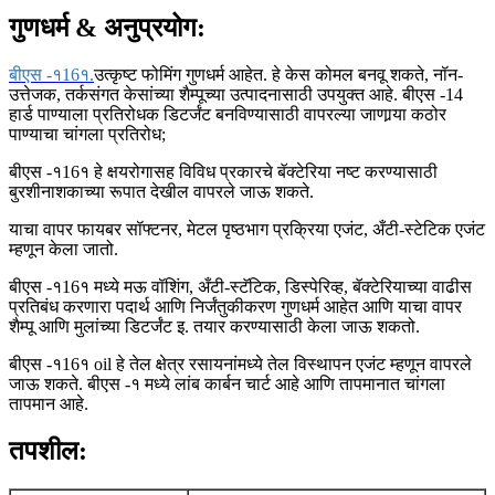
गुणधर्म
& अनुप्रयोग
:
बीएस -१16१.
उत्कृष्ट फोमिंग गुणधर्म आहेत. हे केस कोमल बनवू शकते, नॉन-
उत्तेजक, तर्कसंगत केसांच्या शैम्पूच्या उत्पादनासाठी उपयुक्त आहे. बीएस -14
हार्ड पाण्याला प्रतिरोधक डिटर्जंट बनविण्यासाठी वापरल्या जाणार्‍या कठोर
पाण्याचा चांगला प्रतिरोध;
बीएस -१16१ हे क्षयरोगासह विविध प्रकारचे बॅक्टेरिया नष्ट करण्यासाठी
बुरशीनाशकाच्या रूपात देखील वापरले जाऊ शकते.
याचा वापर फायबर सॉफ्टनर, मेटल पृष्ठभाग प्रक्रिया एजंट, अँटी-स्टेटिक एजंट
म्हणून केला जातो.
बीएस -१16१ मध्ये मऊ वॉशिंग, अँटी-स्टॅटिक, डिस्पेरिव्ह, बॅक्टेरियाच्या वाढीस
प्रतिबंध करणारा पदार्थ आणि निर्जंतुकीकरण गुणधर्म आहेत आणि याचा वापर
शैम्पू आणि मुलांच्या डिटर्जंट इ. तयार करण्यासाठी केला जाऊ शकतो.
बीएस -१16१ oil हे तेल क्षेत्र रसायनांमध्ये तेल विस्थापन एजंट म्हणून वापरले
जाऊ शकते. बीएस -१ मध्ये लांब कार्बन चार्ट आहे आणि तापमानात चांगला
तापमान आहे.
तपशील: