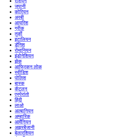
रशियन
जपानी
कोरियन
अरबी
आयरिश
ग्रीक
तुर्की
इटालियन
डॅनिश
रोमानियन
इंडोनेशियन
झेक
आफ्रिकन लोक
स्वीडिश
पोलिश
बास्क
कॅटलन
एस्पेरांतो
हिंदी
लाओ
अल्बानियन
अम्हारिक
आर्मेनियन
अझरबैजानी
बेलारशियन