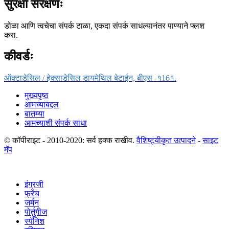
सुरक्षा संरक्षणः
डोळा आणि त्वचेचा संपर्क टाळा, एकदा संपर्क साधल्यानंतर पाण्याने फ्लश
करा.
कीवर्डः
ऑक्टाडेसिल / हेक्साडेसिल डायमेथिल बेटाईन, बीएस -१16१.
मुख्यपृष्ठ
आमच्याबद्दल
बातम्या
आमच्याशी संपर्क साधा
© कॉपीराइट - 2010-2020: सर्व हक्क राखीव.
वैशिष्ट्यीकृत उत्पादने
-
साइट
मॅप
इंग्रजी
फ्रेंच
जर्मन
पोर्तुगीज
स्पॅनिश