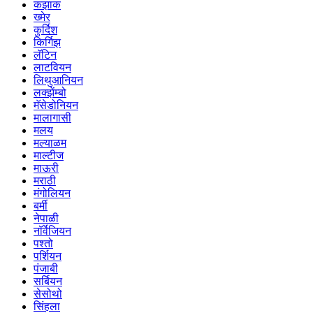
कझाक
ख्मेर
कुर्दिश
किर्गिझ
लॅटिन
लाटवियन
लिथुआनियन
लक्झेंम्बो
मॅसेडोनियन
मालागासी
मलय
मल्याळम
माल्टीज
माऊरी
मराठी
मंगोलियन
बर्मी
नेपाळी
नॉर्वेजियन
पश्तो
पर्शियन
पंजाबी
सर्बियन
सेसोथो
सिंहला