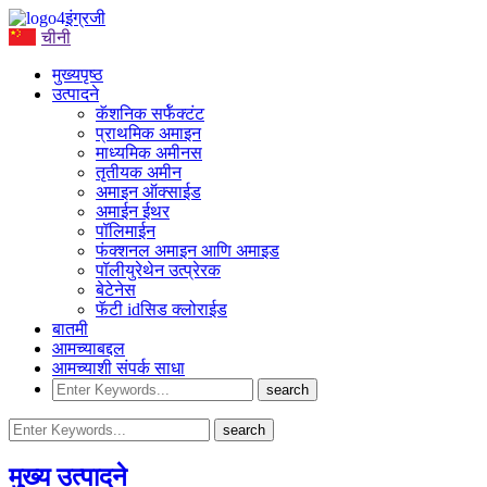
इंग्रजी
चीनी
मुख्यपृष्ठ
उत्पादने
कॅशनिक सर्फॅक्टंट
प्राथमिक अमाइन
माध्यमिक अमीनस
तृतीयक अमीन
अमाइन ऑक्साईड
अमाईन ईथर
पॉलिमाईन
फंक्शनल अमाइन आणि अमाइड
पॉलीयुरेथेन उत्प्रेरक
बेटेनेस
फॅटी idसिड क्लोराईड
बातमी
आमच्याबद्दल
आमच्याशी संपर्क साधा
मुख्य उत्पादने